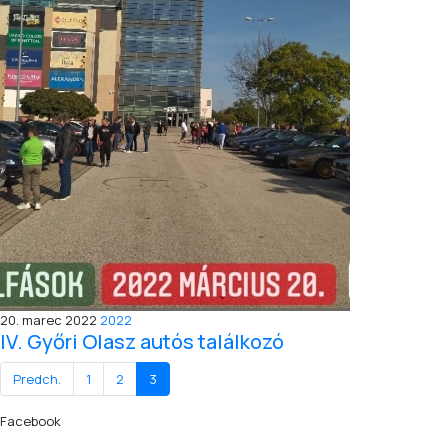
20. marec 2022
2022
IV. Győri Olasz autós találkozó
Predch.
1
2
3
Facebook