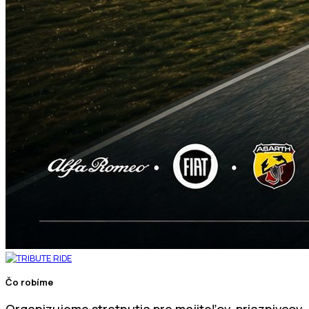
Čo robíme
Organizujeme stretnutia pre majiteľov, priaznivcov