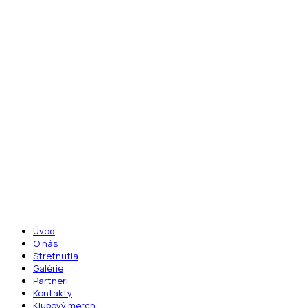
Menu
Úvod
O nás
Stretnutia
Galérie
Partneri
Kontakty
Klubový merch
Sledujte nás: -
Facebook group
/
Facebook
/
Instagram
/
TikTok
Úvod
O nás
Stretnutia
Galérie
Partneri
Kontakty
Klubový merch