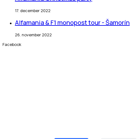
17. december 2022
Alfamania & F1 monopost tour - Šamorín
26. november 2022
Facebook
NAJVÄČŠIA ONLINE KOMUNITA ALFA ROMEO NA
SLOVENSKU
Ste pripravení na to?
Pridajte sa do klubu
Alfamania.sk aj Vy.