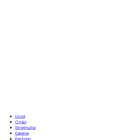
mail:
alfamania.sk@gmail.com
Menu
Úvod
O nás
Stretnutia
Galérie
Partneri
Kontakty
Klubový merch
Sledujte nás: -
Facebook group
/
Facebook
/
Instagram
/
TikTok
Úvod
O nás
Stretnutia
Galérie
Partneri