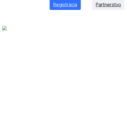
Registrácia
Partnerstvo
Stránka pre priaznivcov značky Alfa Romeo.
Organizovanie zrazov a stretnutí pre majiteľov vozidiel
značky Alfa Romeo.
© 2006, ALFAMANIA. Všetky práva vyhradené.
Korešpondenčná adresa
Podzáhradná 734/4
929 01 Veľké Dvorniky
Kontakty
tel. +421 911 170 029
web:
www.alfamania.sk