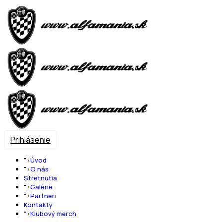
Prihlásenie
">
Úvod
">
O nás
Stretnutia
">
Galérie
">
Partneri
Kontakty
">
Klubový merch